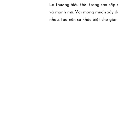
Là thương hiệu thời trang cao cấp d
và mạnh mẽ. Với mong muốn xây dựng
nhau, tạo nên sự khác biệt cho gi
Trụ sở chính
3D Center, #3 Đường Duy Tân
Phường Cầu Giấy, Hà Nội, Việt Nam
Văn phòng điều hành và Nhà máy
Lô E3, Đường Thành Công, Cụm công nghiệp Phùng
Xã Đan Phượng, Hà Nội, Việt Nam
Liên hệ
Tel (84) 243 780 5588
Email: info@3dgroup.vn
Hotline: 090 385 8818