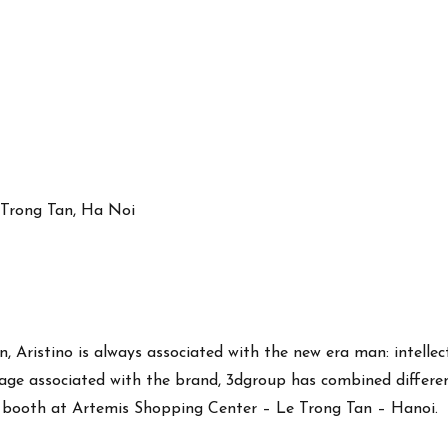
 Trong Tan, Ha Noi
 Aristino is always associated with the new era man: intellect
mage associated with the brand, 3dgroup has combined different
’s booth at Artemis Shopping Center – Le Trong Tan – Hanoi.