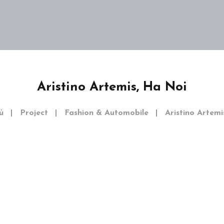
Dự án
Khám phá
Liên hệ
EN
Aristino Artemis, Ha Noi
ủ
Project
Fashion & Automobile
Aristino Artemi