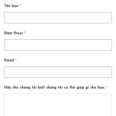
b
Tên bạn
*
ạ
n
E
m
a
i
l
Điện thoại
*
*
Email
*
Hãy cho chúng tôi biết chúng tôi có thể giúp gì cho bạn.
*