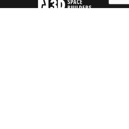
Trụ sở chính
3D Center, #3 Đường Duy Tân
Phường Cầu Giấy, Hà Nội, Việt Nam
Văn phòng điều hành và Nhà máy
Lô E3, Đường Thành Công, Cụm công nghiệp Phùng
Xã Đan Phượng, Hà Nội, Việt Nam
Liên hệ
Tel (84) 243 780 5588
Email: info@3dgroup.vn
Hotline: 090 385 8818