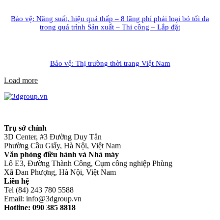
Bảo vệ: Năng suất, hiệu quả thấp – 8 lãng phí phải loại bỏ tối đa
trong quá trình Sản xuất – Thi công – Lắp đặt
Bảo vệ: Thị trường thời trang Việt Nam
Load more
Trụ sở chính
3D Center, #3 Đường Duy Tân
Phường Cầu Giấy, Hà Nội, Việt Nam
Văn phòng điều hành và Nhà máy
Lô E3, Đường Thành Công, Cụm công nghiệp Phùng
Xã Đan Phượng, Hà Nội, Việt Nam
Liên hệ
Tel (84) 243 780 5588
Email: info@3dgroup.vn
Hotline: 090 385 8818