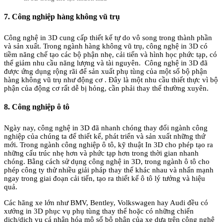
7. Công nghiệp hàng không vũ trụ
Công nghệ in 3D cung cấp thiết kế tự do vô song trong thành phần
và sản xuất. Trong ngành hàng không vũ trụ, công nghệ in 3D có
tiềm năng chế tạo các bộ phận nhẹ, cải tiến và hình học phức tạp, có
thể giảm nhu cầu năng lượng và tài nguyên. Công nghệ in 3D đã
được ứng dụng rộng rãi để sản xuất phụ tùng của một số bộ phận
hàng không vũ trụ như động cơ . Đây là một nhu cầu thiết thực vì bộ
phận của động cơ rất dễ bị hỏng, cần phải thay thế thường xuyên.
8. Công nghiệp ô tô
Ngày nay, công nghệ in 3D đã nhanh chóng thay đổi ngành công
nghiệp của chúng ta để thiết kế, phát triển và sản xuất những thứ
mới. Trong ngành công nghiệp ô tô, kỹ thuật In 3D cho phép tạo ra
những cấu trúc nhẹ hơn và phức tạp hơn trong thời gian nhanh
chóng. Bằng cách sử dụng công nghệ in 3D, trong ngành ô tô cho
phép công ty thử nhiều giải pháp thay thế khác nhau và nhấn mạnh
ngay trong giai đoạn cải tiến, tạo ra thiết kế ô tô lý tưởng và hiệu
quả.
Các hãng xe lớn như BMV, Bentley, Volkswagen hay Audi đều có
xưởng in 3D phục vụ phụ tùng thay thế hoặc có những chiến
dịch/dịch vụ cá nhân hóa mộ số bộ phận của xe dựa trên công nghệ