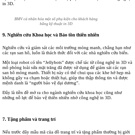
in 3D.
BMV cá nhân hóa một số phụ kiện cho khách hàng
bằng kỹ thuật in 3D
9. Nghiên cứu Khoa học và Bảo tồn thiên nhiên
Nghiên cứu và giám sát các môi trường mỏng manh, chẳng hạn như
các rạn san hô, luôn là thách thức đối với các nhà nghiên cứu biển.
Một loại robot có tên “Jellybots” được chế tác từ công nghệ in 3D và
mô phỏng loài sứa mặt trăng đã được sử dụng để giám sát các rạn
san hô mỏng manh. Thiết bị này có thể chui qua các khe hở hẹp mà
không gây va chạm hoặc thiệt hại, giúp thu thập thông tin và được
mệnh danh là “người bảo vệ đại dương”.
Đây là tiền đề mở ra cho ngành nghiên cứu khoa học cũng như
những nỗ lực để bảo vệ thiên nhiên nhờ công nghệ in 3D.
7. Tặng phẩm và trang trí
Nếu trước đây mẫu mã của đồ trang trí và tặng phẩm thường bị giới