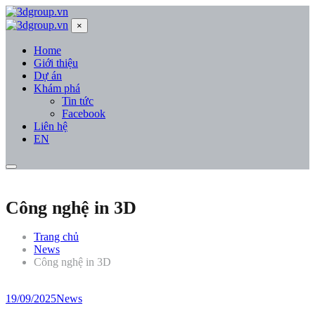
×
Home
Giới thiệu
Dự án
Khám phá
Tin tức
Facebook
Liên hệ
EN
Công nghệ in 3D
Trang chủ
News
Công nghệ in 3D
19/09/2025
News