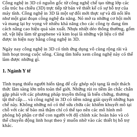
Công nghệ in 3D có nguồn gốc từ công nghệ chế tạo từng lớp các
cấu trúc ba chiều (3D) trực tiếp từ bản vẽ thiết kế có sự hỗ trợ của
máy tính. Công nghệ in 3D là một sự đổi mới thực sự và đã nổi lên
như một giai đoạn công nghệ đa năng. Nó mở ra những cơ hội mới
và mang lại hy vọng về nhiều khả năng cho các công ty đang tìm
cách nâng cao hiệu quả sản xuất. Nhựa nhiệt dẻo thông thường, gốm
sứ, vật liệu làm từ graphene và kim loại là những vật liệu có thể
được in hiện nay bằng công nghệ in 3D.
Ngày nay công nghệ in 3D có tính ứng dụng vô cùng rộng rãi và
linh hoạt trong cuộc sống. Cùng tìm hiểu xem công nghệ này có thể
làm được những gì.
1. Ngành Y tế
Tình trạng thiếu người hiến tặng để cấy ghép nội tạng là một thách
thức lâm sàng lớn trên toàn thế giới. Những rủi ro tiềm ẩn chắc chắn
gặp phải với các phương pháp truyền thống là biến chứng, thương
tật thứ cấp… và công nghệ in 3D có tiềm năng giải quyết những hạn
chế này. Không những nó có thể sửa chữa các khiếm khuyết mô tại
chỗ với các tế bào mà thậm chí có thể tạo nên các mô hình mô
phỏng bộ phận cơ thể con người với độ chính xác hoàn hảo và có
thể chuyển động linh hoạt theo ý muốn nhờ vào các thiết bị hỗ trợ
khác.