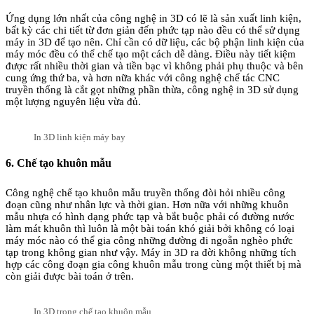
Ứng dụng lớn nhất của công nghệ in 3D có lẽ là sản xuất linh kiện,
bất kỳ các chi tiết từ đơn giản đến phức tạp nào đều có thể sử dụng
máy in 3D để tạo nên. Chỉ cần có dữ liệu, các bộ phận linh kiện của
máy móc đều có thể chế tạo một cách dễ dàng. Điều này tiết kiệm
được rất nhiều thời gian và tiền bạc vì không phải phụ thuộc và bên
cung ứng thứ ba, và hơn nữa khác với công nghệ chế tác CNC
truyền thống là cắt gọt những phần thừa, công nghệ in 3D sử dụng
một lượng nguyên liệu vừa đủ.
In 3D linh kiện máy bay
6. Chế tạo khuôn mẫu
Công nghệ chế tạo khuôn mẫu truyền thống đòi hỏi nhiều công
đoạn cũng như nhân lực và thời gian. Hơn nữa với những khuôn
mẫu nhựa có hình dạng phức tạp và bắt buộc phải có đường nước
làm mát khuôn thì luôn là một bài toán khó giải bởi không có loại
máy móc nào có thể gia công những đường đi ngoằn nghèo phức
tạp trong không gian như vậy. Máy in 3D ra đời không những tích
hợp các công đoạn gia công khuôn mẫu trong cùng một thiết bị mà
còn giải được bài toán ở trên.
In 3D trong chế tạo khuôn mẫu