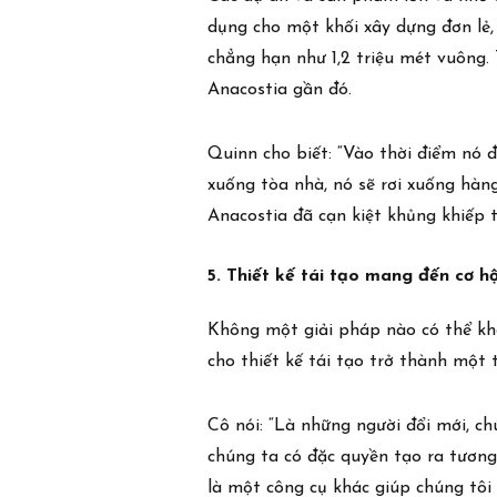
dụng cho một khối xây dựng đơn lẻ
chẳng hạn như 1,2 triệu mét vuông.
Anacostia gần đó.
Quinn cho biết: “Vào thời điểm nó 
xuống tòa nhà, nó sẽ rơi xuống hàn
Anacostia đã cạn kiệt khủng khiếp t
5. Thiết kế tái tạo mang đến cơ h
Trụ sở chính
Không một giải pháp nào có thể khôi
3D Center, #3 Đường Duy Tân
cho thiết kế tái tạo trở thành một 
Phường Cầu Giấy, Hà Nội, Việt Nam
Văn phòng điều hành và Nhà máy
Cô nói: “Là những người đổi mới, ch
Lô E3, Đường Thành Công, Cụm công nghiệp Phùng
Xã Đan Phượng, Hà Nội, Việt Nam
chúng ta có đặc quyền tạo ra tương 
Liên hệ
là một công cụ khác giúp chúng tôi 