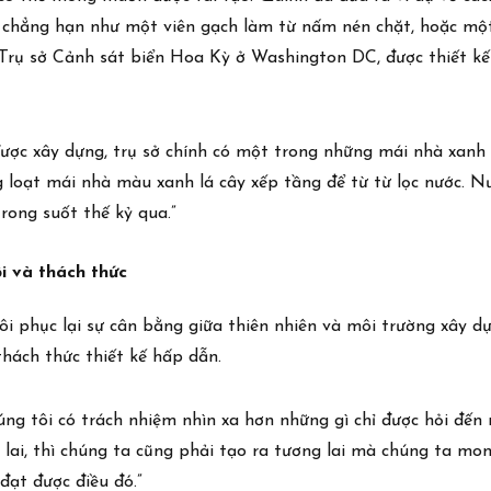
, chẳng hạn như một viên gạch làm từ nấm nén chặt, hoặc mộ
 Trụ sở Cảnh sát biển Hoa Kỳ ở Washington DC, được thiết kế 
được xây dựng, trụ sở chính có một trong những mái nhà xanh 
g loạt mái nhà màu xanh lá cây xếp tầng để từ từ lọc nước. 
Giới thiệu
rong suốt thế kỷ qua.”
Tuyển dụng
ội và thách thức
 phục lại sự cân bằng giữa thiên nhiên và môi trường xây dựn
thách thức thiết kế hấp dẫn.
úng tôi có trách nhiệm nhìn xa hơn những gì chỉ được hỏi đến 
lai, thì chúng ta cũng phải tạo ra tương lai mà chúng ta mong
đạt được điều đó.”