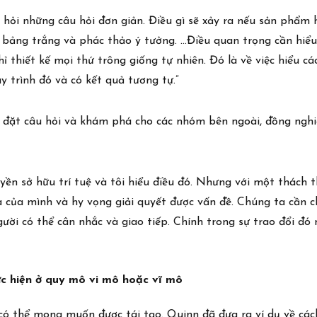
hỏi những câu hỏi đơn giản. Điều gì sẽ xảy ra nếu sản phẩm ho
bảng trắng và phác thảo ý tưởng. …Điều quan trọng cần hiểu 
 thiết kế mọi thứ trông giống tự nhiên. Đó là về việc hiểu cá
y trình đó và có kết quả tương tự.”
 đặt câu hỏi và khám phá cho các nhóm bên ngoài, đồng nghi
yền sở hữu trí tuệ và tôi hiểu điều đó. Nhưng với một thách t
a của mình và hy vọng giải quyết được vấn đề. Chúng ta cần c
ời có thể cân nhắc và giao tiếp. Chính trong sự trao đổi đó
hực hiện ở quy mô vi mô hoặc vĩ mô
ó thể mong muốn được tái tạo. Quinn đã đưa ra ví dụ về cách