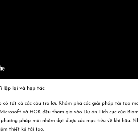
i lặp lại và hợp tác
ó tất cả các câu trả lời. Khám phá các giải pháp tái tạo mới đ
 Microsoft và HOK đều tham gia vào Dự án Tích cực của Biomi
ác phương pháp mới nhằm đạt được các mục tiêu về khí hậu. 
ệm thiết kế tái tạo.