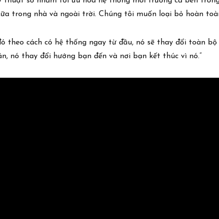
kỹ thuật số nhằm tối ưu hóa hệ thống môi trường cả bên tron
ữa trong nhà và ngoài trời. Chúng tôi muốn loại bỏ hoàn toàn
đó theo cách có hệ thống ngay từ đầu, nó sẽ thay đổi toàn b
ản, nó thay đổi hướng bạn đến và nơi bạn kết thúc vì nó.”