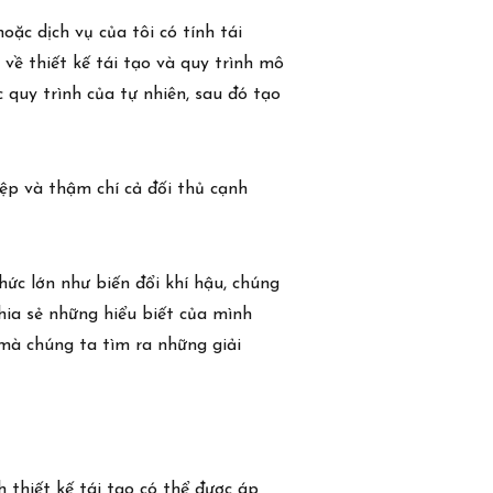
ặc dịch vụ của tôi có tính tái
về thiết kế tái tạo và quy trình mô
c quy trình của tự nhiên, sau đó tạo
ệp và thậm chí cả đối thủ cạnh
hức lớn như biến đổi khí hậu, chúng
hia sẻ những hiểu biết của mình
 mà chúng ta tìm ra những giải
 thiết kế tái tạo có thể được áp