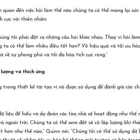
iên quan đến việc hỏi làm thế nào chúng ta có thể mang lại sứ
h cực với thiên nhiên.
chúng tôi phải đặt ra những câu hỏi khác nhau. Thay vì hỏi là
 ta có thể làm nhiều điều tốt hơn? Về hiệu quả và tối ưu hóa
 là về sự phong phú và tối đa hóa tích cực ròng.”
 lượng và thích ứng
 trong thiết kế tái tạo vì nó được sử dụng để đánh giá các ch
dữ liệu để hiểu và dự đoán các tòa nhà sẽ hoạt động như thế
và ngoài trời. Chúng ta có thể xem đất sẽ cô lập lượng khí th
t hơn như thế nào,” Quinn nói. “Chúng tôi có thể sử dụng dữ l