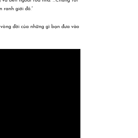
g và bên ngoài tòa nhà. …Chúng tôi
 ranh giới đó.”
ộ vòng đời của những gì bạn đưa vào