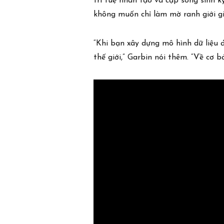
trí tuệ nhân tạo và cặp song sinh 
không muốn chỉ làm mờ ranh giới gi
“Khi bạn xây dựng mô hình dữ liệu 
thế giới,” Garbin nói thêm. “Về cơ b