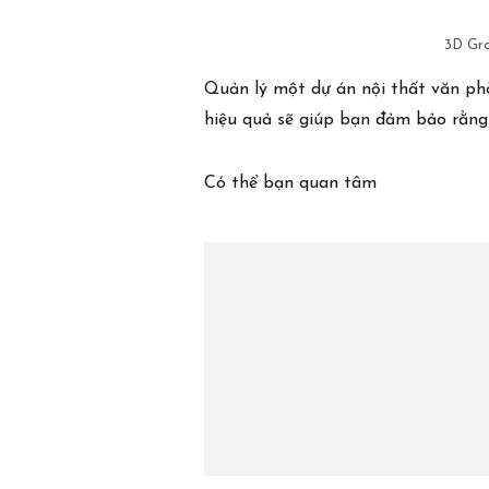
3D Gro
Quản lý một dự án nội thất văn phò
hiệu quả sẽ giúp bạn đảm bảo rằng 
Có thể bạn quan tâm
Trụ sở chính
3D Center, #3 Đường Duy Tân
Phường Cầu Giấy, Hà Nội, Việt Nam
Văn phòng điều hành và Nhà máy
Lô E3, Đường Thành Công, Cụm công nghiệp Phùng
Xã Đan Phượng, Hà Nội, Việt Nam
Liên hệ
Tel (84) 243 780 5588