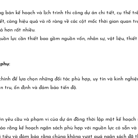
ng bản kế hoạch và lịch trình thi công dự án chi tiết, cụ thể 
ết, càng hiệu quả và rõ ràng về các cột mốc thời gian quan t
ả hơn rất nhiều.
guồn lực cần thiết bao gồm nguồn vốn, nhân sự, vật liệu, thiết
 phụ:
chính để lựa chọn những đối tác phù hợp, uy tín và kinh nghiệ
n tru, ổn định và đảm bảo tiến độ.
n yêu cầu và phạm vi của dự án đồng thời lập một kế hoạch 
ảo rằng kế hoạch ngân sách phù hợp với nguồn lực có sẵn và 
i tiêu và đảm bảo rằng chúng không vượt quá ngân sách đã th