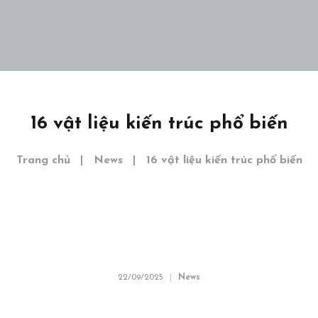
Home
Giới thiệu
Dự án
16 vật liệu kiến trúc phổ biến
Khám phá
Liên hệ
Trang chủ
News
16 vật liệu kiến trúc phổ biến
EN
22/09/2025
News