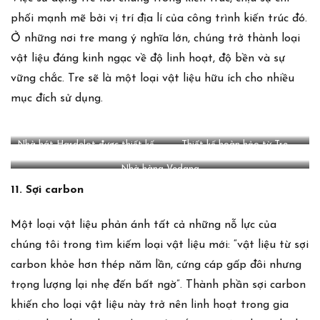
phối mạnh mẽ bởi vị trí địa lí của công trình kiến trúc đó.
Ở những nơi tre mang ý nghĩa lớn, chúng trở thành loại
vật liệu đáng kinh ngạc về độ linh hoạt, độ bền và sự
vững chắc. Tre sẽ là một loại vật liệu hữu ích cho nhiều
mục đích sử dụng.
Nhà hát Hardelot được thiết kế
Thiết kế hoàn hảo từ Tre
bởi studio Andrew Todd
Nhà hàng Vedana
11. Sợi carbon
Một loại vật liệu phản ánh tất cả những nỗ lực của
chúng tôi trong tìm kiếm loại vật liệu mới: “vật liệu từ sợi
carbon khỏe hơn thép năm lần, cứng cáp gấp đôi nhưng
trọng lượng lại nhẹ đến bất ngờ”. Thành phần sợi carbon
khiến cho loại vật liệu này trở nên linh hoạt trong gia