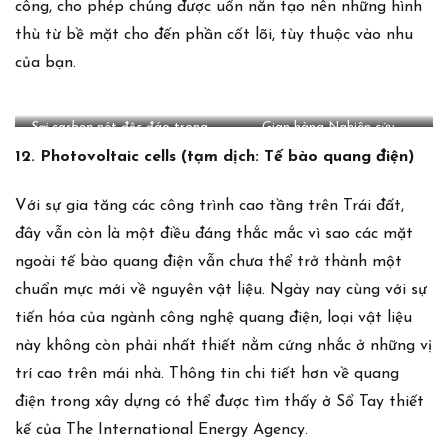
công, cho phép chúng được uốn nắn tạo nên những hình
thù từ bề mặt cho đến phần cốt lõi, tùy thuộc vào nhu
của bạn.
Sợi carbon
nét độc đáo trong
Gian hàng Nghiên cứu
kiến trúc
ICD/ITKE 2014-15 của Đại học
12. Photovoltaic cells (tạm dịch: Tế bào quang điện)
Stuttgart
Với sự gia tăng các công trình cao tầng trên Trái đất,
đây vẫn còn là một điều đáng thắc mắc vì sao các mặt
ngoài tế bào quang điện vẫn chưa thể trở thành một
chuẩn mực mới về nguyên vật liệu. Ngày nay cùng với sự
tiến hóa của ngành công nghệ quang điện, loại vật liệu
này không còn phải nhất thiết nằm cứng nhắc ở những vị
trí cao trên mái nhà. Thông tin chi tiết hơn về quang
điện trong xây dựng có thể được tìm thấy ở Sổ Tay thiết
kế của
The International Energy Agency
.