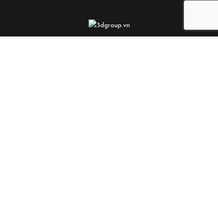
Trụ sở chính
3D Center, #3 Đường Duy Tân
Phường Cầu Giấy, Hà Nội, Việt Nam
Văn phòng điều hành và Nhà máy
Lô E3, Đường Thành Công, Cụm công nghiệp Phùng
Xã Đan Phượng, Hà Nội, Việt Nam
Liên hệ
Tel (84) 243 780 5588
Email: info@3dgroup.vn
Hotline: 090 385 8818