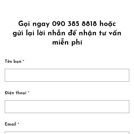
Gọi ngay 090 385 8818 hoặc
gửi lại lời nhắn để nhận tư vấn
miễn phí
Tên bạn
*
T
Điện thoại
*
ê
n
g
ì
Đ
i
ệ
Email
*
n