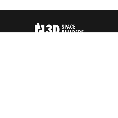
Trụ sở chính
3D Center, #3 Đường Duy Tân
Phường Cầu Giấy, Hà Nội, Việt Nam
Văn phòng điều hành và Nhà máy
Lô E3, Đường Thành Công, Cụm công nghiệp Phùng
Xã Đan Phượng, Hà Nội, Việt Nam
Liên hệ
Tel (84) 243 780 5588
Email: info@3dgroup.vn
Hotline: 090 385 8818