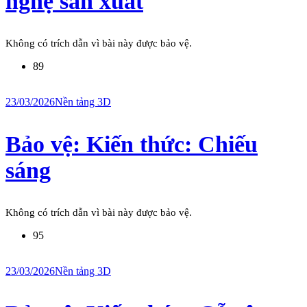
nghệ sản xuất
Không có trích dẫn vì bài này được bảo vệ.
89
23/03/2026
Nền tảng 3D
Bảo vệ: Kiến thức: Chiếu
sáng
Không có trích dẫn vì bài này được bảo vệ.
95
23/03/2026
Nền tảng 3D