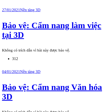
27/01/2021
Nền tảng 3D
Bảo vệ: Cẩm nang làm việc
tại 3D
Không có trích dẫn vì bài này được bảo vệ.
312
04/01/2021
Nền tảng 3D
Bảo vệ: Cẩm nang Văn hóa
3D