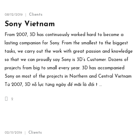
08/12/2019
Clients
Sony Vietnam
From 2007, 3D has continuously worked hard to become a
lasting companion for Sony. From the smallest to the biggest
tasks, we carry out the work with great passion and knowledge
so that we can proudly say Sony is 3D’s Customer. Dozens of
projects from big to small every year. 3D has accompanied
Sony on most of the projects in Northern and Central Vietnam
Từ 2007, 3D nỗ lực từng ngày để mãi là đối t …
2
02/11/2019
Clients