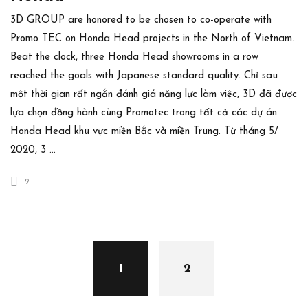
3D GROUP are honored to be chosen to co-operate with
Promo TEC on Honda Head projects in the North of Vietnam.
Beat the clock, three Honda Head showrooms in a row
reached the goals with Japanese standard quality. Chỉ sau
một thời gian rất ngắn đánh giá năng lực làm việc, 3D đã được
lựa chọn đồng hành cùng Promotec trong tất cả các dự án
Honda Head khu vực miền Bắc và miền Trung. Từ tháng 5/
2020, 3 …
2
Posts
navigation
1
2