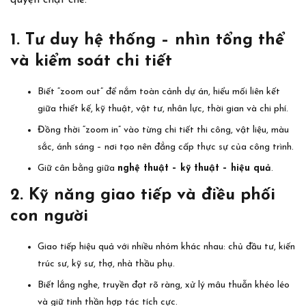
quyện chặt chẽ.
1. Tư duy hệ thống – nhìn tổng thể
và kiểm soát chi tiết
Biết “zoom out” để nắm toàn cảnh dự án, hiểu mối liên kết
giữa thiết kế, kỹ thuật, vật tư, nhân lực, thời gian và chi phí.
Đồng thời “zoom in” vào từng chi tiết thi công, vật liệu, màu
sắc, ánh sáng – nơi tạo nên đẳng cấp thực sự của công trình.
Giữ cân bằng giữa
nghệ thuật – kỹ thuật – hiệu quả
.
2. Kỹ năng giao tiếp và điều phối
con người
Giao tiếp hiệu quả với nhiều nhóm khác nhau: chủ đầu tư, kiến
trúc sư, kỹ sư, thợ, nhà thầu phụ.
Biết lắng nghe, truyền đạt rõ ràng, xử lý mâu thuẫn khéo léo
và giữ tinh thần hợp tác tích cực.