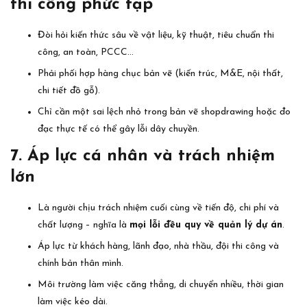
thi công phức tạp
Đòi hỏi kiến thức sâu về vật liệu, kỹ thuật, tiêu chuẩn thi
công, an toàn, PCCC…
Phải phối hợp hàng chục bản vẽ (kiến trúc, M&E, nội thất,
chi tiết đồ gỗ).
Chỉ cần một sai lệch nhỏ trong bản vẽ shopdrawing hoặc đo
đạc thực tế có thể gây lỗi dây chuyền.
7. Áp lực cá nhân và trách nhiệm
lớn
Là người chịu trách nhiệm cuối cùng về tiến độ, chi phí và
chất lượng – nghĩa là
mọi lỗi đều quy về quản lý dự án
.
Áp lực từ khách hàng, lãnh đạo, nhà thầu, đội thi công và
chính bản thân mình.
Môi trường làm việc căng thẳng, di chuyển nhiều, thời gian
làm việc kéo dài.