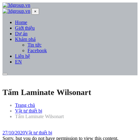
×
Home
Giới thiệu
Dự án
Khám phá
Tin tức
Facebook
Liên hệ
EN
Tấm Laminate Wilsonart
Trang chủ
Vật tư thiết bị
Tấm Laminate Wilsonart
27/10/2020
Vật tư thiết bị
Sorry, but you do not have permission to view this content.