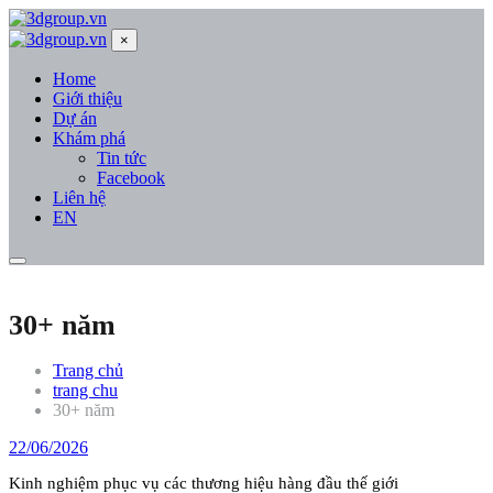
×
Home
Giới thiệu
Dự án
Khám phá
Tin tức
Facebook
Liên hệ
EN
30+ năm
Trang chủ
trang chu
30+ năm
22/06/2026
Kinh nghiệm phục vụ các thương hiệu hàng đầu thế giới