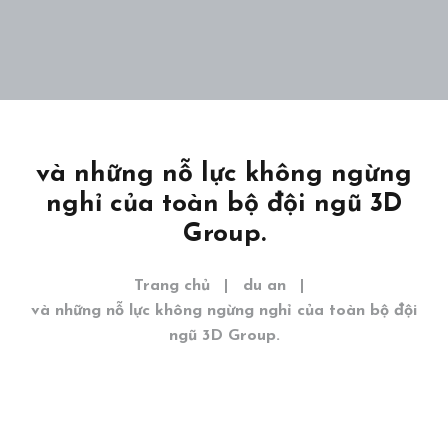
Home
Giới thiệu
Dự án
và những nỗ lực không ngừng
nghỉ của toàn bộ đội ngũ 3D
Khám phá
Group.
Liên hệ
EN
Trang chủ
du an
và những nỗ lực không ngừng nghỉ của toàn bộ đội
ngũ 3D Group.