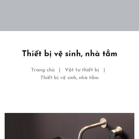
Home
Giới thiệu
Dự án
Thiết bị vệ sinh, nhà tắm
Khám phá
Trang chủ
Vật tư thiết bị
Liên hệ
Thiết bị vệ sinh, nhà tắm
EN