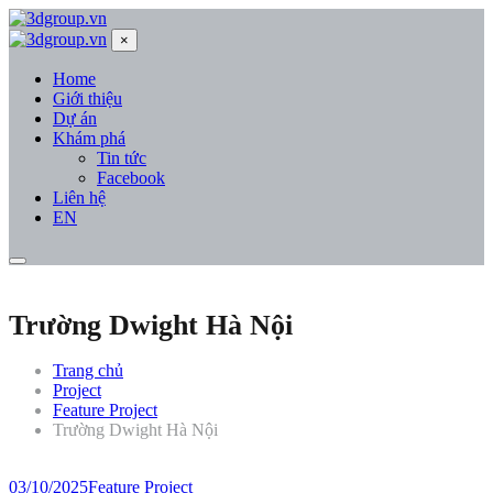
×
Home
Giới thiệu
Dự án
Khám phá
Tin tức
Facebook
Liên hệ
EN
Trường Dwight Hà Nội
Trang chủ
Project
Feature Project
Trường Dwight Hà Nội
03/10/2025
Feature Project