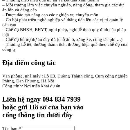
– Thưởng theo hiệu quả dự án và kết quả kinh doanh
– Môi trường làm việc chuyên nghiệp, năng động, tham gia các dự
án lớn và đẳng cấp
– Được đào tạo nâng cao các nghiệp vụ chuyên môn
– Cơ hội phát triển nghề nghiệp và thăng tiến lên các vị trí quản lý
cấp cao
– Chế độ BHXH, BHYT, nghỉ phép, nghỉ lễ theo quy định của pháp
luật
– Chế độ hỗ trợ dự án đầy đủ (chỗ ăn ở, xăng xe, công tác phí …)
– Thưởng Lễ tết, thưởng thành tích, thưởng hiệu quả theo chế độ của
công ty
Địa điểm công tác
Văn phòng, nhà máy : Lô E3, Đường Thành công, Cụm công nghiệp
Phùng, Đan Phượng, Hà Nội
Công trình: Nơi triển khai dự án
Liên hệ ngay 094 834 7939
hoặc gửi Hồ sơ của bạn vào
cổng thông tin dưới đây
Tên bạn
*