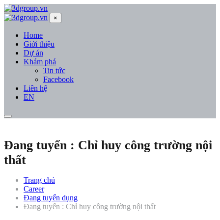
×
Home
Giới thiệu
Dự án
Khám phá
Tin tức
Facebook
Liên hệ
EN
Đang tuyển : Chỉ huy công trường nội
thất
Trang chủ
Career
Đang tuyển dụng
Đang tuyển : Chỉ huy công trường nội thất