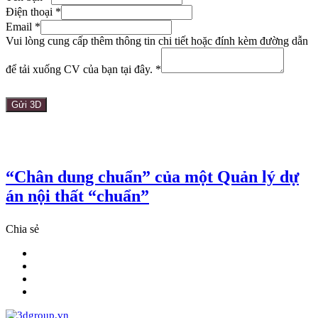
Điện thoại
*
Email
*
đường
Vui lòng cung cấp thêm thông tin chi tiết hoặc đính kèm đường dẫn
Email
dẫn
để tải xuống CV của bạn tại đây.
*
Gửi 3D
“Chân dung chuẩn” của một Quản lý dự
án nội thất “chuẩn”
Chia sẻ