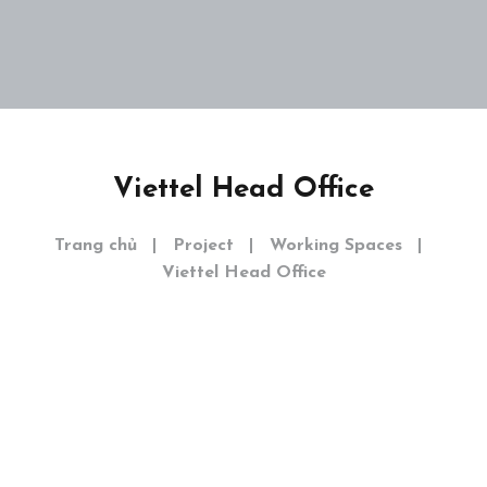
Home
Giới thiệu
Dự án
Viettel Head Office
Khám phá
Trang chủ
Project
Working Spaces
Liên hệ
Viettel Head Office
EN