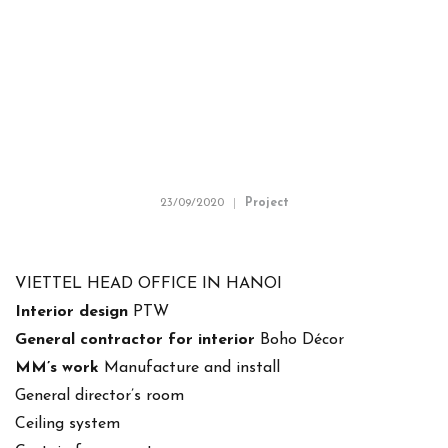
23/09/2020
Project
VIETTEL HEAD OFFICE IN HANOI
Interior design
PTW
General contractor for interior
Boho Décor
MM’s work
Manufacture and install
General director’s room
Ceiling system