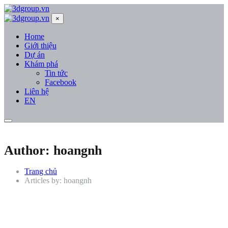
×
Home
Giới thiệu
Dự án
Khám phá
Tin tức
Facebook
Liên hệ
EN
Author: hoangnh
Trang chủ
Articles by: hoangnh