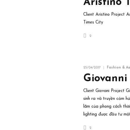
Aristino 
Client Aristino Project 
Times City
2
25/04/2017
Fashion & A
Giovanni
Client Giovani Project 
sinh ra và truyền cảm hứ
lãm của phong cách thờ
lighting được đầu tư mộ
2