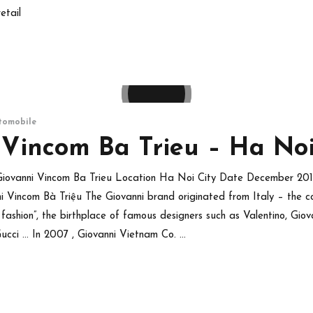
etail
tomobile
 Vincom Ba Trieu – Ha No
t Giovanni Vincom Ba Trieu Location Ha Noi City Date December 20
ni Vincom Bà Triệu The Giovanni brand originated from Italy – the c
l fashion”, the birthplace of famous designers such as Valentino, Gio
Gucci … In 2007 , Giovanni Vietnam Co. …