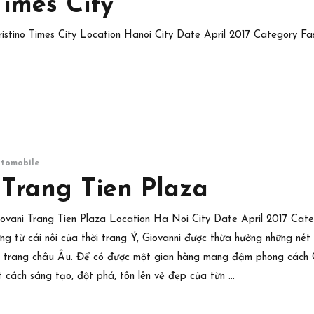
Times City
Aristino Times City Location Hanoi City Date April 2017 Category Fash
utomobile
 Trang Tien Plaza
Giovani Trang Tien Plaza Location Ha Noi City Date April 2017 Cate
ng từ cái nôi của thời trang Ý, Giovanni được thừa hưởng những nét ti
i trang châu Âu. Để có được một gian hàng mang đậm phong cách G
t cách sáng tạo, đột phá, tôn lên vẻ đẹp của từn …