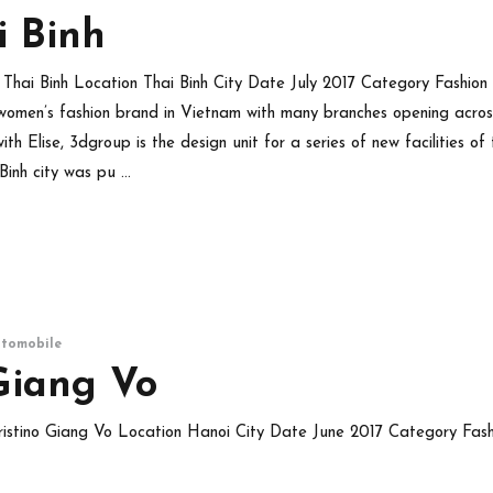
i Binh
se Thai Binh Location Thai Binh City Date July 2017 Category Fashion r
women’s fashion brand in Vietnam with many branches opening acro
th Elise, 3dgroup is the design unit for a series of new facilities of
 Binh city was pu …
utomobile
Giang Vo
Aristino Giang Vo Location Hanoi City Date June 2017 Category Fashi