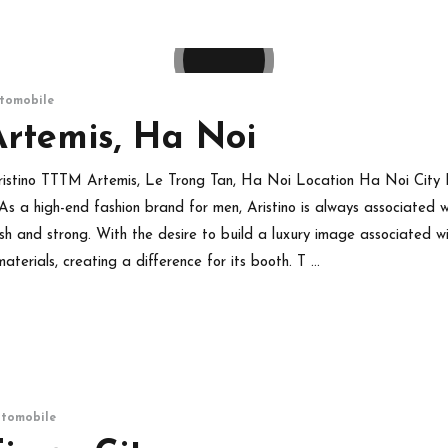
tomobile
Artemis, Ha Noi
 Aristino TTTM Artemis, Le Trong Tan, Ha Noi Location Ha Noi Cit
As a high-end fashion brand for men, Aristino is always associated 
ylish and strong. With the desire to build a luxury image associated 
aterials, creating a difference for its booth. T …
utomobile