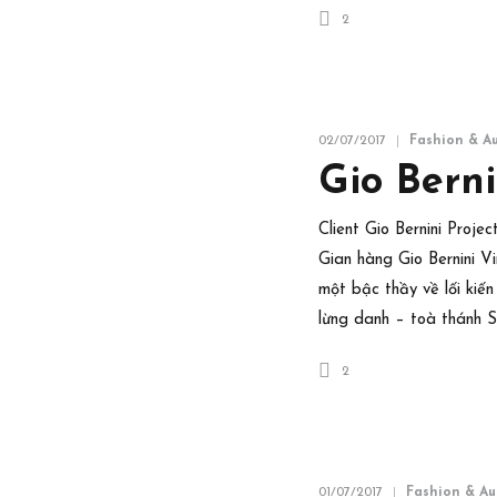
2
02/07/2017
Fashion & A
Gio Bern
Client Gio Bernini Proje
Gian hàng Gio Bernini V
một bậc thầy về lối kiế
lừng danh – toà thánh S
2
01/07/2017
Fashion & Au