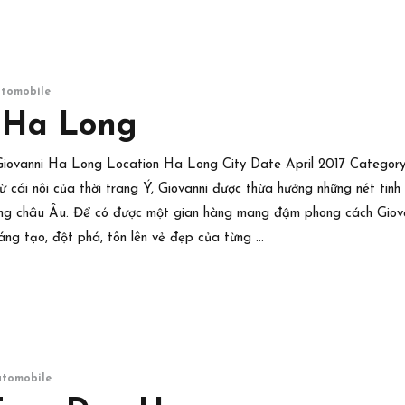
utomobile
 Ha Long
 Giovanni Ha Long Location Ha Long City Date April 2017 Category 
 cái nôi của thời trang Ý, Giovanni được thừa hưởng những nét tinh t
ang châu Âu. Để có được một gian hàng mang đậm phong cách Giovan
ng tạo, đột phá, tôn lên vẻ đẹp của từng …
Giới thiệu
utomobile
Tuyển dụng