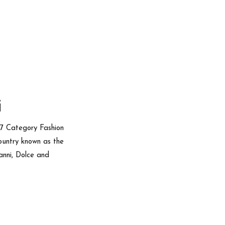
i
17 Category Fashion
ountry known as the
vanni, Dolce and