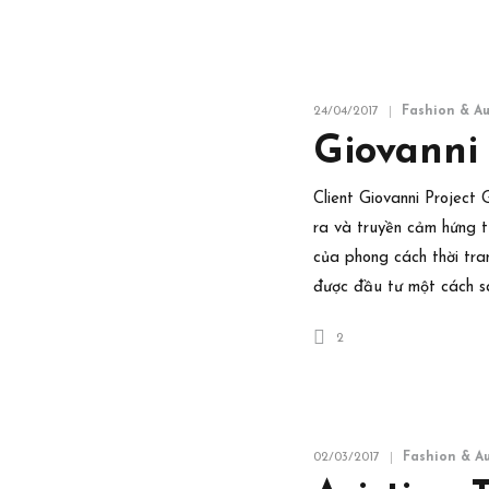
24/04/2017
Fashion & A
Giovanni
Client Giovanni Project
ra và truyền cảm hứng từ
của phong cách thời tr
được đầu tư một cách sá
2
02/03/2017
Fashion & A