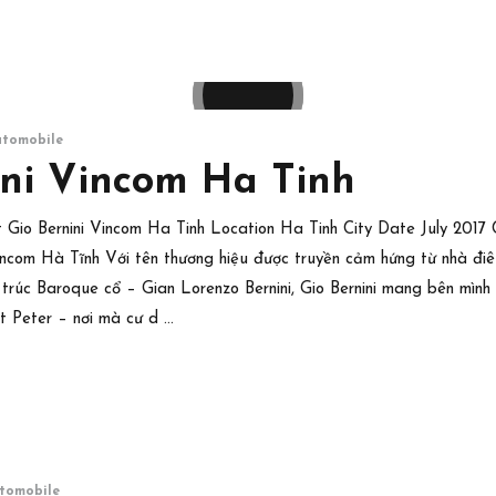
utomobile
ini Vincom Ha Tinh
ct Gio Bernini Vincom Ha Tinh Location Ha Tinh City Date July 2017 
incom Hà Tĩnh Với tên thương hiệu được truyền cảm hứng từ nhà điêu
n trúc Baroque cổ – Gian Lorenzo Bernini, Gio Bernini mang bên mình
t Peter – nơi mà cư d …
tomobile