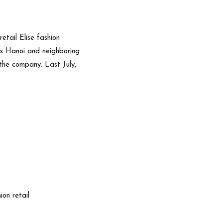
etail Elise fashion
ss Hanoi and neighboring
 the company. Last July,
on retail