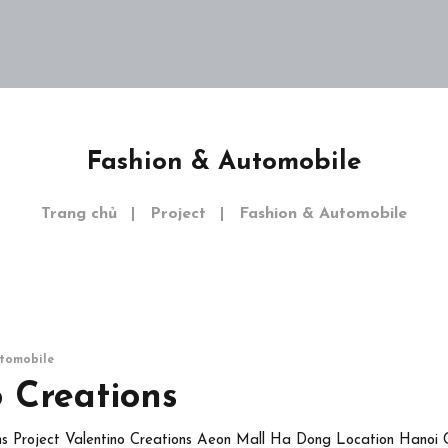
Dự án
Khám phá
Liên hệ
EN
Fashion & Automobile
Trang chủ
Project
Fashion & Automobile
tomobile
 Creations
ons Project Valentino Creations Aeon Mall Ha Dong Location Hanoi