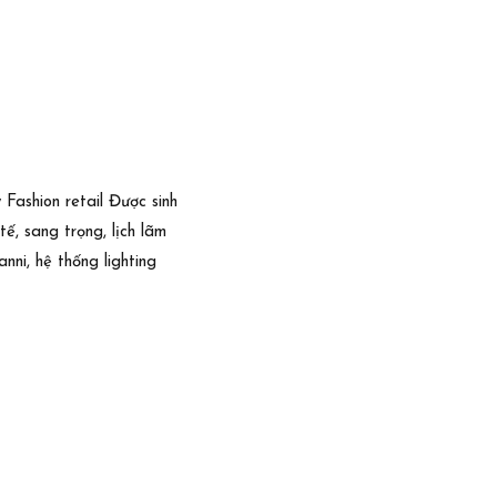
Fashion retail Được sinh
ế, sang trọng, lịch lãm
ni, hệ thống lighting
Dự án
Liên hệ