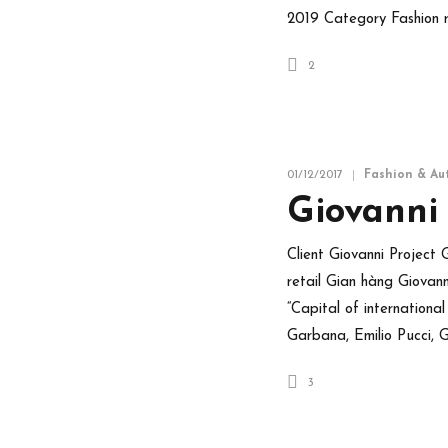
2019 Category Fashion r
2
01/12/2017
Fashion & Au
Giovanni
Client Giovanni Projec
retail Gian hàng Giovan
“Capital of internationa
Garbana, Emilio Pucci, 
3