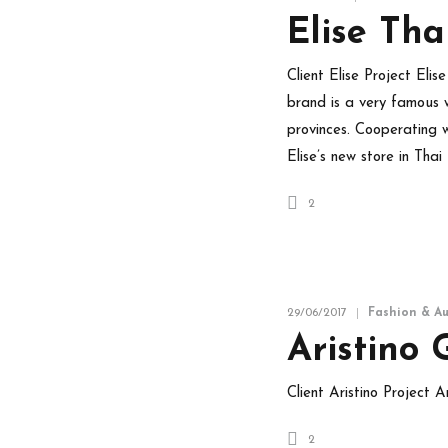
Elise Tha
Client Elise Project Eli
brand is a very famous 
provinces. Cooperating wi
Elise’s new store in Thai
2
29/06/2017
Fashion & A
Aristino 
Client Aristino Project 
2