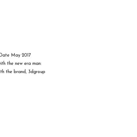
y Date May 2017
with the new era man:
with the brand, 3dgroup