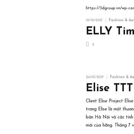
https://3dgroup.vn/wp-c
01/10/2017
Fashion & Au
ELLY Tim
2
24/07/2017
Fashion & A
Elise TT
Client Elise Project El
trang Elise là một thươn
bàn Hà Nội và các tỉnh l
mới của hãng. Tháng 7 v