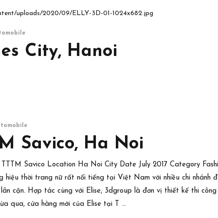
ontent/uploads/2020/09/ELLY-3D-01-1024x682.jpg
tomobile
es City, Hanoi
utomobile
TM Savico, Ha Noi
ise TTTM Savico Location Ha Noi City Date July 2017 Category Fashi
g hiệu thời trang nữ rất nổi tiếng tại Việt Nam với nhiều chi nhánh
ân cận. Hợp tác cùng với Elise, 3dgroup là đơn vị thiết kế thi công
ừa qua, cửa hàng mới của Elise tại T …