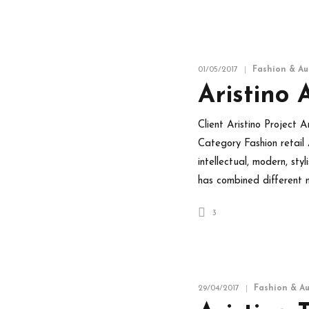
01/05/2017
Fashion & Au
Aristino 
Client Aristino Project
Category Fashion retail 
intellectual, modern, st
has combined different m
3
29/04/2017
Fashion & A