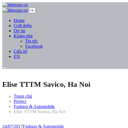
×
Home
Giới thiệu
Dự án
Khám phá
Tin tức
Facebook
Liên hệ
EN
Elise TTTM Savico, Ha Noi
Trang chủ
Project
Fashion & Automobile
Elise TTTM Savico, Ha Noi
24/07/2017
Fashion & Automobile