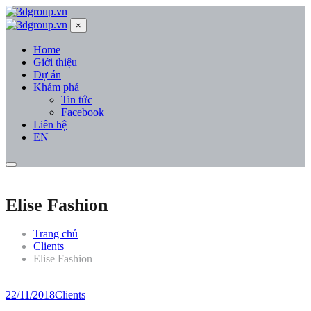
×
Home
Giới thiệu
Dự án
Khám phá
Tin tức
Facebook
Liên hệ
EN
Elise Fashion
Trang chủ
Clients
Elise Fashion
22/11/2018
Clients